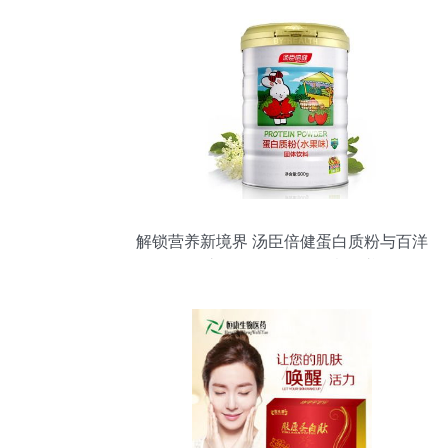
解锁营养新境界 汤臣倍健蛋白质粉与百洋
鱼胶原蛋白肽粉的创意食谱