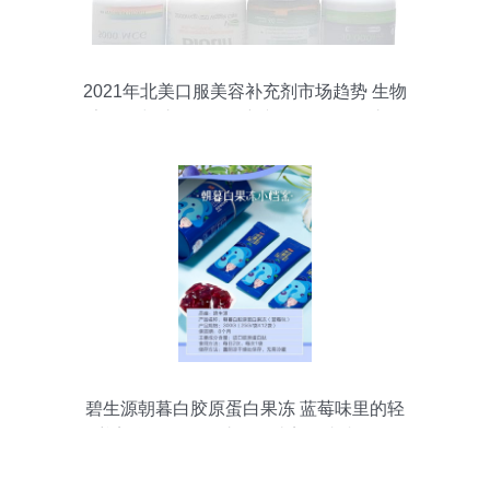
2021年北美口服美容补充剂市场趋势 生物
素崛起与胶原蛋白创新并行，百洋鱼胶原
蛋白肽粉亮点解析
碧生源朝暮白胶原蛋白果冻 蓝莓味里的轻
养美学，百洋鱼胶原肽让美丽由内而外