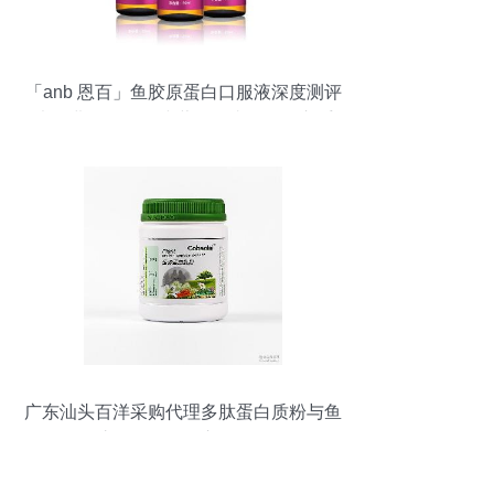
「anb 恩百」鱼胶原蛋白口服液深度测评
法国进口的50ml小蓝瓶，真的值得入手
吗？
广东汕头百洋采购代理多肽蛋白质粉与鱼
胶原蛋白肽粉市场分析