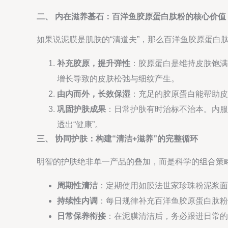
二、 内在滋养基石：百洋鱼胶原蛋白肽粉的核心价值
如果说泥膜是肌肤的“清道夫”，那么百洋鱼胶原蛋白
补充胶原，提升弹性
：胶原蛋白是维持皮肤饱满
增长导致的皮肤松弛与细纹产生。
由内而外，长效保湿
：充足的胶原蛋白能帮助皮
巩固护肤成果
：日常护肤有时治标不治本。内服
透出“健康”。
三、 协同护肤：构建“清洁+滋养”的完整循环
明智的护肤绝非单一产品的叠加，而是科学的组合策
周期性清洁
：定期使用如膜法世家珍珠粉泥浆面
持续性内调
：每日规律补充百洋鱼胶原蛋白肽粉
日常保养衔接
：在泥膜清洁后，务必跟进日常的