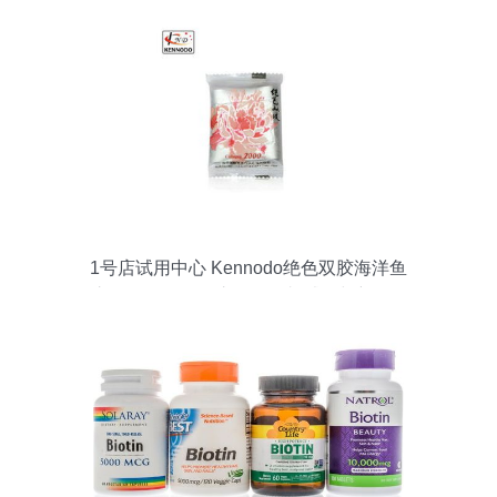
1号店试用中心 Kennodo绝色双胶海洋鱼
胶原蛋白玫瑰阿胶糕 – 付邮试用与新品解
析