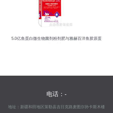
5.0亿鱼蛋白微生物菌剂粉剂肥与雅赫百洋鱼胶原蛋
白肽粉 农业与营养的跨界革新
电话：-
地址：新疆和田地区策勒县吉日克路麦图尔孙卡斯木楼