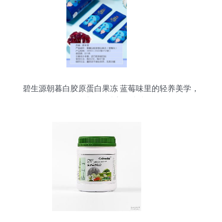
碧生源朝暮白胶原蛋白果冻 蓝莓味里的轻养美学，
百洋鱼胶原肽让美丽由内而外