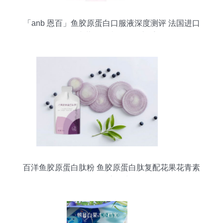
「anb 恩百」鱼胶原蛋白口服液深度测评 法国进口
的50ml小蓝瓶，真的值得入手吗？
百洋鱼胶原蛋白肽粉 鱼胶原蛋白肽复配花果花青素
的健康魅力