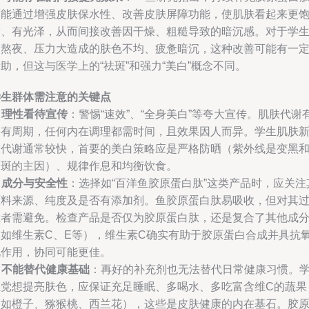
可能通过增强皮肤保水性、改善皮肤屏障功能，使肌肤看起来更
满、有光泽，从而间接改善因干燥、粗糙导致的暗沉感。对于学
因熬夜、压力大造成的肤色不均、疲惫暗沉，这种改善可能有一
助，但这与医学上的“祛斑”和强力“美白”概念不同。
学生群体需注意的关键点
.
理性看待宣传
：警惕“速效”、“全身美白”等夸大宣传。肌肤代谢
固有周期，任何内在调理都需时间，且效果因人而异。学生肌肤
陈代谢通常较快，首要的美白策略应是严格防晒（紫外线是变黑
长斑的主因）、规律作息和均衡饮食。
.
成分与安全性
：选择如“百洋鱼胶原蛋白肽”这类产品时，应关注
原料来源、纯度及是否有添加剂。鱼胶原蛋白肽易吸收，但对其
敏者需避免。检查产品是否仅为胶原蛋白肽，还是复合了其他成
（如维生素C、E等），维生素C确实有助于胶原蛋白合成并具抗
化作用，协同可能更佳。
.
不能替代健康基础
：再好的补充剂也无法替代日常健康习惯。
生党想提亮肤色，应保证充足睡眠、多喝水、多吃富含维C的蔬果
（如橙子、猕猴桃、西兰花），这些是皮肤健康的内在基石。胶