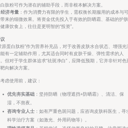
蛋白肽粉可作为潜在的辅助手段，而非根本解决方案。
.
经济考量
：作为消费力有限的学生，需权衡长期服用的成本与
能带来的细微效果。将资金优先投入于有效的防晒霜、基础的护
健康饮食上，往往是更明智的“投资”。
建议
“胶原蛋白肽粉”作为营养补充品，对于改善皮肤水合状态、增强光
可能有一定辅助作用，尤其适合同时有皮肤干燥、弹性需求的人
群。但对于学生群体追求“祛斑净白”，应降低预期，它并非针对色
的靶向解决方案。
在考虑使用前，建议：
优先夯实基础
：坚持防晒（物理遮挡+防晒霜）、清洁、保
湿，不熬夜。
咨询专业人士
：如有严重色斑问题，应咨询皮肤科医生，寻
科学治疗方案（如激光、外用药物等）。