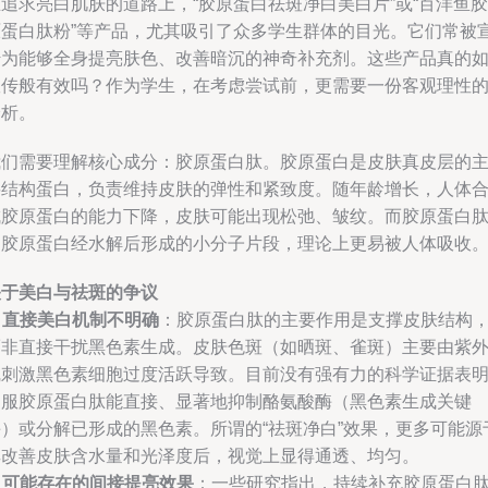
追求亮白肌肤的道路上，“胶原蛋白祛斑净白美白片”或“百洋鱼胶
原蛋白肽粉”等产品，尤其吸引了众多学生群体的目光。它们常被
传为能够全身提亮肤色、改善暗沉的神奇补充剂。这些产品真的
宣传般有效吗？作为学生，在考虑尝试前，更需要一份客观理性
分析。
我们需要理解核心成分：胶原蛋白肽。胶原蛋白是皮肤真皮层的
要结构蛋白，负责维持皮肤的弹性和紧致度。随年龄增长，人体
成胶原蛋白的能力下降，皮肤可能出现松弛、皱纹。而胶原蛋白
是胶原蛋白经水解后形成的小分子片段，理论上更易被人体吸收
关于美白与祛斑的争议
.
直接美白机制不明确
：胶原蛋白肽的主要作用是支撑皮肤结构
而非直接干扰黑色素生成。皮肤色斑（如晒斑、雀斑）主要由紫
线刺激黑色素细胞过度活跃导致。目前没有强有力的科学证据表
口服胶原蛋白肽能直接、显著地抑制酪氨酸酶（黑色素生成关键
酶）或分解已形成的黑色素。所谓的“祛斑净白”效果，更多可能源
其改善皮肤含水量和光泽度后，视觉上显得通透、均匀。
.
可能存在的间接提亮效果
：一些研究指出，持续补充胶原蛋白