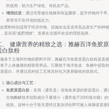
药使用，助力生产绿色、有机农产品。
增强抗逆
：通过培育健壮植株和有益菌群，提升作物对干旱
寒害等不良环境的抵抗力。
这款肥料特别适用于经济作物、设施农业及追求高品质生产的种
园，是实现“减肥增效”、发展生态循环农业的理想选择。
二、 健康营养的精致之选：雅赫百洋鱼胶原
蛋白肽粉
与服务于土壤和作物的肥料不同，雅赫百洋鱼胶原蛋白肽粉是直
服务于人体健康的精密营养品。它聚焦于海洋鱼皮、鱼鳞中提取
胶原蛋白，并通过高科技工艺将其转化为更易吸收的肽形式。
核心成分与工艺
：
鱼胶原蛋白肽
：采用（通常是）深海鱼来源的胶原蛋白，通
生物酶解技术切割成分子量很小（通常低于2000道尔顿）的
链肽。这种小分子肽无需经过复杂消化即可被人体肠道直接