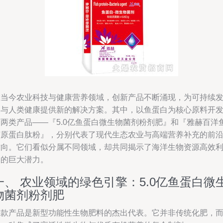
在当今农业科技与健康营养领域，创新产品不断涌现，为可持续
展与人类健康提供新的解决方案。其中，以鱼蛋白为核心原料开
的两类产品——『5.0亿鱼蛋白微生物菌剂粉剂肥』和『雅赫百洋
胶原蛋白肽粉』，分别代表了现代生态农业与高端营养补充的前
方向。它们看似分属不同领域，却共同揭示了海洋生物资源高效
用的巨大潜力。
一、 农业领域的绿色引擎：5.0亿鱼蛋白微
物菌剂粉剂肥
这款产品是新型功能性生物肥料的杰出代表。它并非传统化肥，