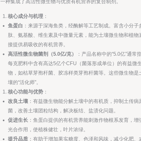
是一种集成了高活性微生物与优质有机营养的复合制剂。
核心成分与机理
：
鱼蛋白
：来源于深海鱼类，经酶解等工艺制成。富含小分子
肽、氨基酸、维生素及中微量元素，能为土壤微生物和植物
接提供易吸收的有机营养。
高活性微生物菌剂（5.0亿/克）
：产品名称中的“5.0亿”通常
每克肥料中含有高达5亿个CFU（菌落形成单位）的有益微
物，如枯草芽孢杆菌、胶冻样类芽孢杆菌等。这些微生物是
壤的“活化师”。
核心功能与优势
：
改良土壤
：有益微生物能分解土壤中的有机质，抑制土传病
菌，改善土壤团粒结构，解决板结、盐渍化问题。
促进生长
：鱼蛋白提供的有机营养能刺激作物根系发育，增
光合作用，使植株健壮，叶片浓绿。
提升品质
：有助于增加果实糖度、色泽和风味，减少化肥、