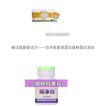
焕活肌肤新活力——百洋鱼胶原蛋白肽粉蛋白混合
饮料乐享装全面解析