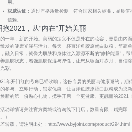
用。
权威认证
：通过严格质量检测，符合国家相关标准，品质值
信赖。
拥抱2021，从“内在”开始美丽
新的一年，新的开始。美丽的定义不仅是外在的妆容，更是由内
外散发的健康光泽与活力。每天一杯百洋鱼胶原蛋白肽粉，简简
单，融入日常，就像为肌肤和身体注入源源不断的“修护能量”，帮
改善肌肤状态，增强肌肤保湿与弹性，让您从容面对岁月，自信
放光彩。
2021年开门红的号角已经吹响，这份专属的美丽与健康邀约，期
您的参与。立即行动，锁定优惠，让百洋鱼胶原蛋白肽粉成为您
年焕新的第一份贴心礼物，携手开启一个更健康、更靓丽的2021
（活动详情请关注官方商城或咨询线下门店，数量有限，赠完即
止。）
若转载，请注明出处：http://www.byjoint.com/product/294.html