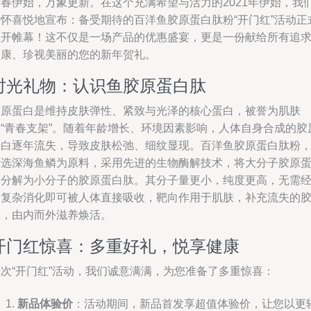
新春伊始，万象更新。在这个充满希望与活力的2021年伊始，我
满怀喜悦地宣布：备受期待的百洋鱼胶原蛋白肽粉“开门红”活动正
拉开帷幕！这不仅是一场产品的优惠盛宴，更是一份献给所有追
健康、珍视美丽的您的新年贺礼。
时光礼物：认识鱼胶原蛋白肽
胶原蛋白是维持皮肤弹性、紧致与光泽的核心蛋白，被誉为肌肤
的“青春支架”。随着年龄增长、环境因素影响，人体自身合成的胶
蛋白逐年流失，导致皮肤松弛、细纹显现。百洋鱼胶原蛋白肽粉
精选深海鱼鳞为原料，采用先进的生物酶解技术，将大分子胶原
白分解为小分子的胶原蛋白肽。其分子量更小，纯度更高，无需
过复杂消化即可被人体直接吸收，靶向作用于肌肤，补充流失的
原，由内而外滋养焕活。
开门红惊喜：多重好礼，悦享健康
本次“开门红”活动，我们诚意满满，为您准备了多重惊喜：
新品体验价
：活动期间，新品首发享超值体验价，让您以更