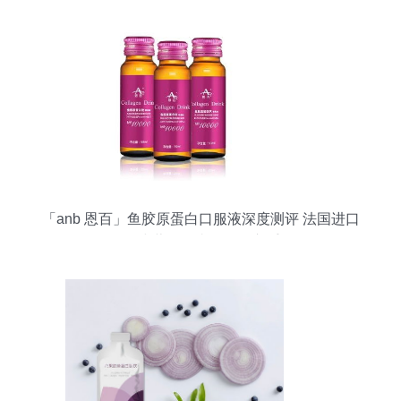
析
「anb 恩百」鱼胶原蛋白口服液深度测评 法国进口
的50ml小蓝瓶，真的值得入手吗？