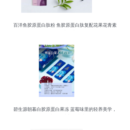
百洋鱼胶原蛋白肽粉 鱼胶原蛋白肽复配花果花青素
的健康魅力
碧生源朝暮白胶原蛋白果冻 蓝莓味里的轻养美学，
百洋鱼胶原肽让美丽由内而外