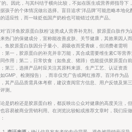
合’的。因此，与其纠结于横向比较，不如在医生或营养师指导下
根据孩子的个体情况做出选择。盲目追求‘洋品牌’可能忽略本地化
方的适应性，而一味贬低国产奶粉也可能错过优质产品。
针对‘百洋鱼胶原蛋白肽粉’这类成人营养补充剂。胶原蛋白肽作为
年来热门的保健成分，宣称能改善皮肤、关节健康，其效果因人
异。鱼胶原蛋白肽因分子量小、易吸收而受青睐，但消费者需明
白：第一，胶原蛋白的补充并非万能，其合成需要维生素C等营养
协同作用；第二，日常饮食（如鱼皮、猪蹄）也能提供胶原蛋白
体；第三，选择产品时应关注其原料来源、生产工艺、认证资质
（如GMP、检测报告），而非仅凭广告或网红推荐。百洋作为品
牌，其产品品质需具体考察，建议查阅官方信息、用户反馈及第
方评测。
无论是奶粉还是胶原蛋白粉，都反映出公众对健康的高度关注，
这也容易被商业营销利用。在浏览比较帖或推荐文章时，我们应
到：
查证来源
：确认信息发布者的专业背景，避免被营销号误导