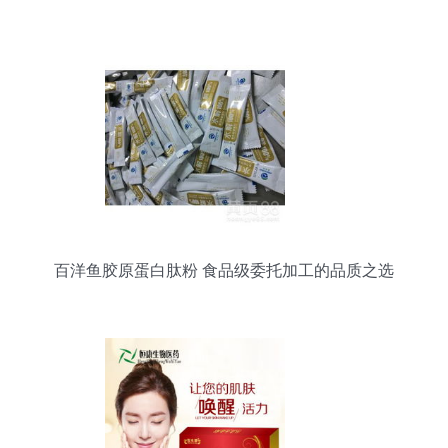
玫瑰阿胶糕 – 付邮试用与新品解析
百洋鱼胶原蛋白肽粉 食品级委托加工的品质之选