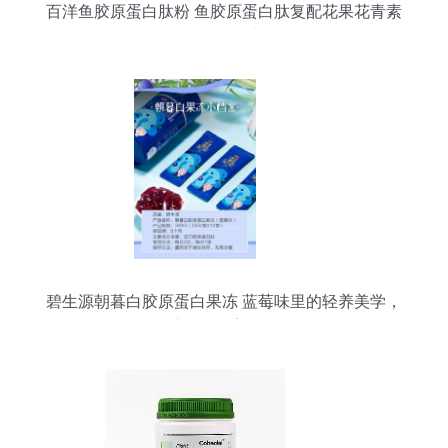
百洋鱼胶原蛋白肽粉 鱼胶原蛋白肽复配花果花青素
的健康魅力
碧生源朝暮白胶原蛋白果冻 蓝莓味里的轻养美学，
百洋鱼胶原肽让美丽由内而外