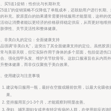
三、买5送1促销：性价比与长期补充
买5送1”的促销策略不仅降低了单瓶成本，还鼓励用户进行长期、
律的补充。胶原蛋白的効果通常需要持续服用才能显现，这样的
惠活动让消费者能以更经济的价格获得稳定供应，从而更好地维
皮肤弹性、关节灵活性和整体健康。
四、非美白丸的定位：全面健康支持
产品强调“非美白丸”，这突出了其全面健康支持的定位。虽然胶原
白常与美容关联，但它实际作用于身体的多个层面，包括促进伤
愈合、强化指甲头发、维护关节软骨等。这款口服液旨在从内而
提升整体健康，而非仅仅聚焦于美白效果。
五、使用建议与注意事项
建议每日服用一瓶，最好在空腹或睡前饮用，以最大化吸收
果。
坚持服用至少1-3个月，才能观察到明显改善。
孕妇、哺乳期妇女或患有特定疾病的人群，在使用前应咨询