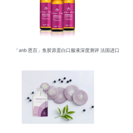
「anb 恩百」鱼胶原蛋白口服液深度测评 法国进口
的50ml小蓝瓶，真的值得入手吗？