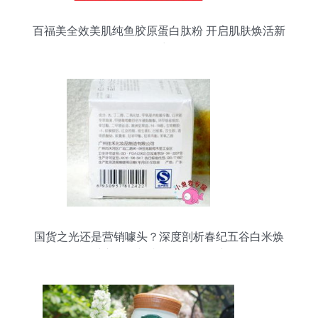
百福美全效美肌纯鱼胶原蛋白肽粉 开启肌肤焕活新
篇章
国货之光还是营销噱头？深度剖析春纪五谷白米焕
采润白霜与小鱼卷口碑争议