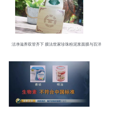
洁净滋养双管齐下 膜法世家珍珠粉泥浆面膜与百洋
鱼胶原蛋白肽粉使用点评