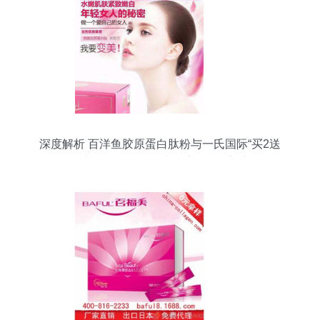
深度解析 百洋鱼胶原蛋白肽粉与一氏国际“买2送
1”口服液——如何科学选择胶原蛋白补充品？