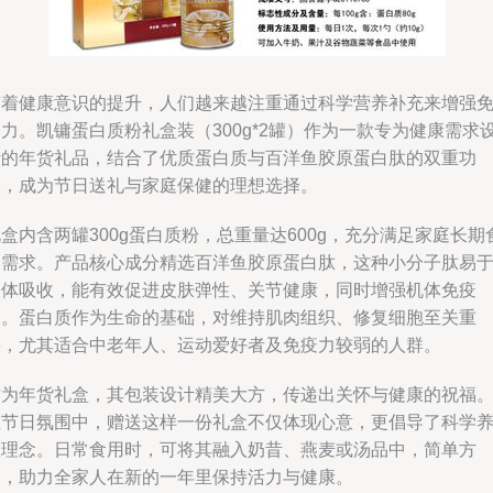
随着健康意识的提升，人们越来越注重通过科学营养补充来增强
力。凯镛蛋白质粉礼盒装（300g*2罐）作为一款专为健康需求
计的年货礼品，结合了优质蛋白质与百洋鱼胶原蛋白肽的双重功
效，成为节日送礼与家庭保健的理想选择。
盒内含两罐300g蛋白质粉，总重量达600g，充分满足家庭长期
用需求。产品核心成分精选百洋鱼胶原蛋白肽，这种小分子肽易
人体吸收，能有效促进皮肤弹性、关节健康，同时增强机体免疫
力。蛋白质作为生命的基础，对维持肌肉组织、修复细胞至关重
要，尤其适合中老年人、运动爱好者及免疫力较弱的人群。
作为年货礼盒，其包装设计精美大方，传递出关怀与健康的祝福
在节日氛围中，赠送这样一份礼盒不仅体现心意，更倡导了科学
生理念。日常食用时，可将其融入奶昔、燕麦或汤品中，简单方
便，助力全家人在新的一年里保持活力与健康。